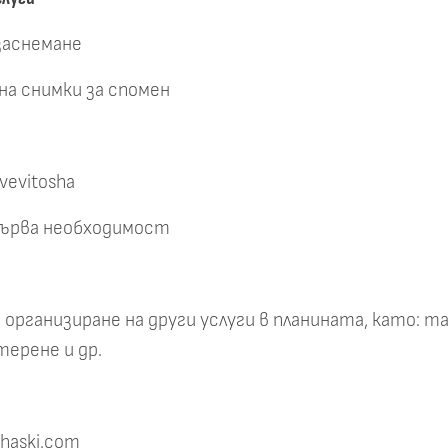
заснемане
на снимки за спомен
vevitosha
първа необходимост
 организиране на други услуги в планината, като: 
терене и др.
haski.com