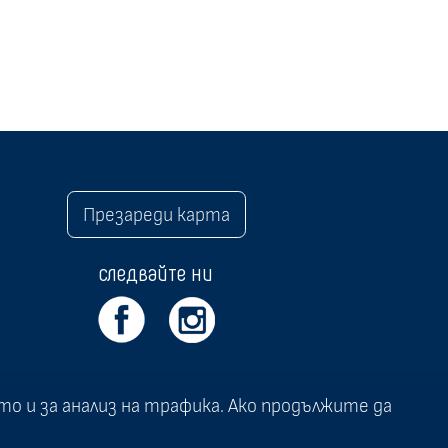
Презареди карта
следвайте ни
то и за анализ на трафика. Ако продължите да