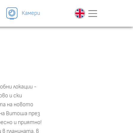
Камери
обни локации -
во и ски
ята на новото
на Витоша през
ресно и приятно!
в планината, в