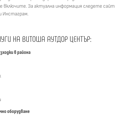
се включите. За актуална информация следете сайт
и Инстаграм.
УГИ НА ВИТОША АУТДОР ЦЕНТЪР:
зходки в района
к
и
чно оборудване