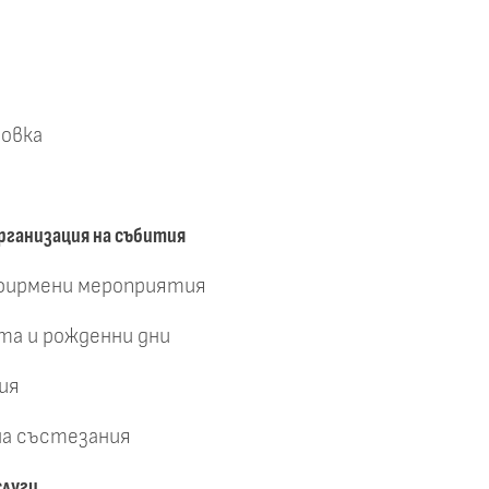
ровка
рганизация на събития
 фирмени мероприятия
та и рожденни дни
ия
на състезания
слуги