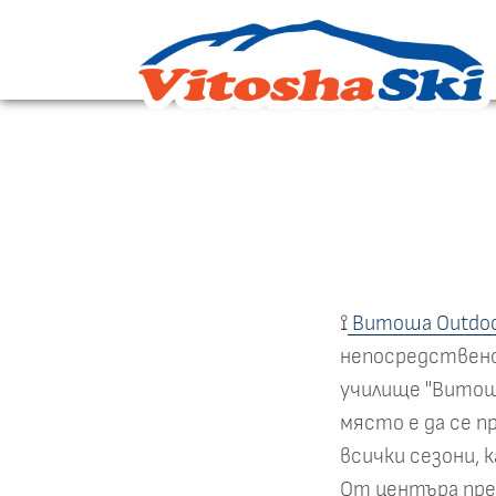
⟟
Витоша Outdoo
непосредствено
училище "Витоша
място е да се 
всички сезони, 
От центъра пре