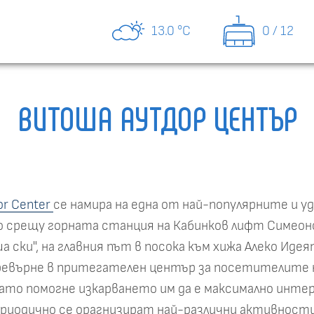
13.0 °C
0 / 12
ВИТОША АУТДОР ЦЕНТЪР
r Center
се намира на една от най-популярните и уд
 срещу горната станция на Кабинков лифт Симеоно
 ски", на главния път в посока към хижа Алеко Иде
превърне в притегателен център за посетителите 
като помогне изкарването им да е максимално инте
риодично се орагнизират най-различни активности 