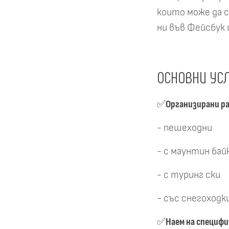
които може да 
ни във Фейсбук 
ОСНОВНИ УСЛ
✅
Организирани ра
- пешеходни
- с маунтин бай
- с туринг ски
- със снегоходк
✅
Наем на специфи