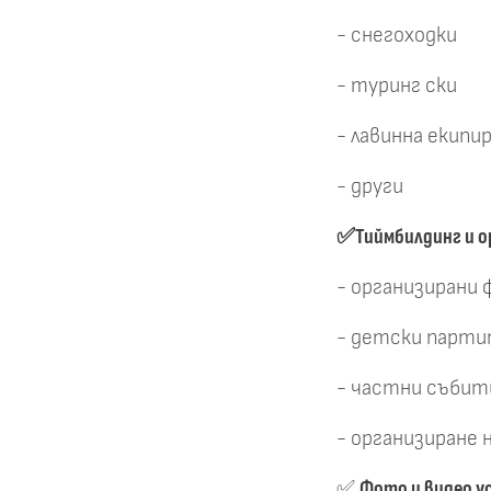
- снегоходки
- туринг ски
- лавинна екипи
- други
✅Тиймбилдинг и о
- организирани
- детски парти
- частни събит
- организиране 
✅
Фото и видео у