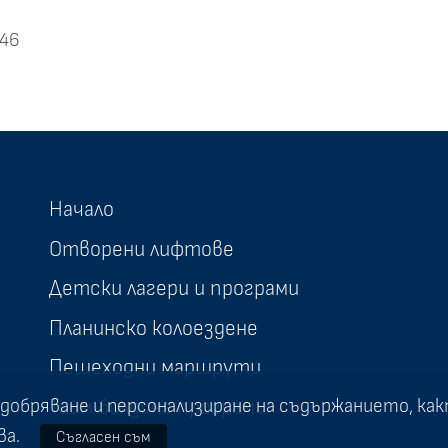
46
Начало
Отворени лифтове
Детски лагери и програми
Планинско колоездене
Пешеходни маршрути
Тийм билдинг програми
подобряване и персонализиране на съдържанието, как
ва.
Съгласен съм