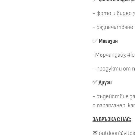
- фото и видео 
- разпечатване 
✅
Магазин
-Мърчандайз #lo
- продукти от 
✅
Други
- съдействие за
с парапланер, ка
ЗА ВРЪЗКА С НАС:
✉ outdoor@vitos