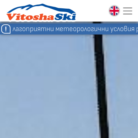
рологични условия работят лифтове Витошк