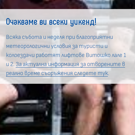
"Витошки скаути" 2026
Започна записването за нашата тематична
лятна програма - подарете на децата си едно
незабравимо приключение - доброто изкарване
и хубавите спомени са гарантирани!
виж повече