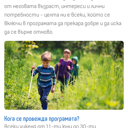
от неговата възраст, интереси и лични
потребности - целта ни е всеки, който се
включи в програмата да прекара добре и да иска
да се върне отново.
Кога се провежда програмата?
Всеки уикенд от 11-ти юни до 30-ти