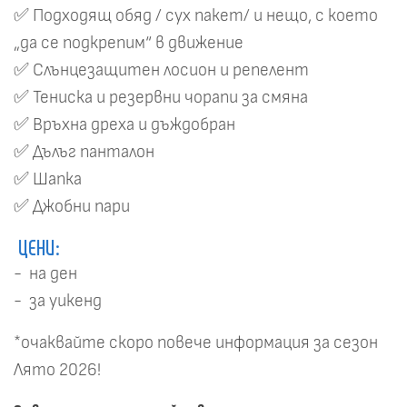
✅ Подходящ обяд / сух пакет/ и нещо, с което
„да се подкрепим“ в движение
✅ Слънцезащитен лосион и репелент
✅ Тениска и резервни чорапи за смяна
✅ Връхна дреха и дъждобран
✅ Дълъг панталон
✅ Шапка
✅ Джобни пари
ЦЕНИ:
- на ден
- за уикенд
*очаквайте скоро повече информация за сезон
Лято 2026!