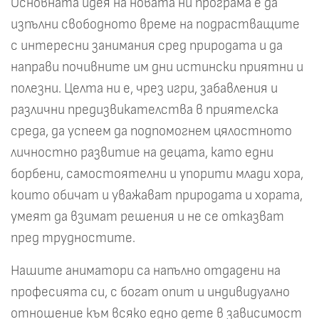
Основната идея на новата ни програма е да
изпълни свободното време на подрастващите
с интересни занимания сред природата и да
направи почивните им дни истински приятни и
полезни. Целта ни е, чрез игри, забавления и
различни предизвикателства в приятелска
среда, да успеем да подпомогнем цялостното
личностно развитие на децата, като едни
борбени, самостоятелни и упорити млади хора,
които обичат и уважават природата и хората,
умеят да взимат решения и не се отказват
пред трудностите.
Нашите аниматори са напълно отдадени на
професията си, с богат опит и индивидуално
отношение към всяко едно дете в зависимост