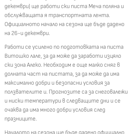
декември) ще работи ски писта Меча поляна и
обслужващата я транспортната лента.
Официалното начало на сезона ще бъде дадено
на 26-и декември.
Работи се усилено по подготовката на писта
Витошко лале, за да може да заработи изцяло
ски зона Алеко. Необходим е още малко сняг в
долната част на пистата, за да може да има
максимално добри и безопасни условия за
ползвателите и. Прогнозите са за снеговалежи
и ниски температури в следващите дни и се
очаква да има много добри условия след
празниците.
Началото на сезона ще бъде дадено официално