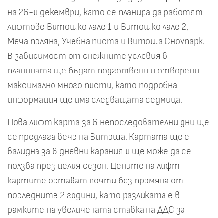
на 26-и декември, като се планира да работят
лифтове Витошко лале 1 и Витошко лале 2,
Меча поляна, Учебна писта и Витоша Сноупарк.
В зависимост от снежните условия в
планината ще бъдат подготвени и отворени
максимално много писти, като подробна
информация ще има следващата седмица.
Нова лифт карта за 6 непоследователни дни ще
се предлага вече на Витоша. Картата ще е
валидна за 6 дневни карания и ще може да се
ползва през целия сезон. Цените на лифт
картите остават почти без промяна от
последните 2 години, като разликата е в
рамките на увеличената ставка на ДДС за