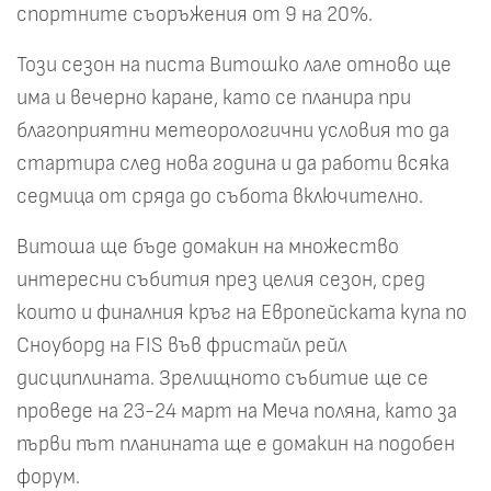
спортните съоръжения от 9 на 20%.
Този сезон на писта Витошко лале отново ще
има и вечерно каране, като се планира при
благоприятни метеорологични условия то да
стартира след нова година и да работи всяка
седмица от сряда до събота включително.
Витоша ще бъде домакин на множество
интересни събития през целия сезон, сред
които и финалния кръг на Европейската купа по
Сноуборд на FIS във фристайл рейл
дисциплината. Зрелищното събитие ще се
проведе на 23-24 март на Меча поляна, като за
първи път планината ще е домакин на подобен
форум.