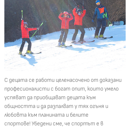
С децата се работи целенасочено от доказани
професионалисти с богат опит, които умело
успяват да приобщават децата към
общността и да разпалват у тях огъня и
любовта към планината и белите
спортове! Убедени сме, че спортът е в